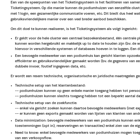
Een van de speerpunten van het Ticketingsysteem is het faciliteren van same
Ticketingsysteem. Op die manier kunnen de podiumhuizen van eenzelfde clust
met 1 login, een gezamenlijke communicatie voeren, etc. Dit biedt dus heel w
gebruiksvriendelijkere manier over een veel breder aanbod beschikken.
Om dit doel te kunnen realiseren, is het Ticketingsysteem als volgt ingericht:
Er geldt voor de hele cluster een centraal bezoekersbestand, één centrale
kunnen worden hergebruikt en makkelijk up to date te houden zijn (bv. de 
hiervoor in verschillende systemen of databases hoeven in te loggen. Een 
Een bevoegde medewerker van een podiumhuis kan gericht klanten opzoeken i
efficiënter en gebruiksvriendelijker gemaakt worden (bv. de gegevens van e
dubbele invoer, foutief ingegeven data, etc.
Er wordt een resem technische, organisatorische en juridische maatregelen 
Technische setup van het klantenbestand:
-- podiumhuizen kunnen op geen enkele manier toegang hebben tot persoo
-- podiumhuizen kunnen slechts toegang hebben tot een beperkt aantal dat
Technische setup van de zoekfunctie:
-- enkel via gericht zoeken kunnen daartoe bevoegde medewerkers (met ex
-- er kunnen geen exports gemaakt worden van lijsten van klanten van ande
Data minimization: bevoegde medewerkers van een podiumhuis kunnen enke
toestemmingen (opt in), reserveringen en transacties) enkel zien van de eig
Need to know: enkel bevoegde medewerkers van podiumhuizen mogen toegang
van een verkoopsflow.