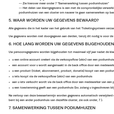
-- Zie hierover meer onder 7 “Samenwerking tussen podiumhuizen”
-- Het delen van klantgegevens is een met de oorspronkelijke verwerk
podiumhuizen van een cluster om nauwer te gaan samenwerken op basi
5. WAAR WORDEN UW GEGEVENS BEWAARD?
Alle gegevens die in het kader van het gebruik van het Ticketingsysteem verza
Uw gegevens worden niet doorgegeven aan derden, tenzij dit nodig is voor de 
6. HOE LANG WORDEN UW GEGEVENS BIJGEHOUDEN
Uw persoonsgegevens worden bijgehouden tot maximaal vijf jaar nadat de klant
u een online account creëert via de verkoopsflow (skin) van een podiumhui
een account voor u wordt aangemaakt in de back office door een medewer
u een product (ticket, abonnement, product, donatie) koopt van een podiumh
u iets koopt via de verkoopsflow (skin) van een podiumhuis
aan u iets verkocht wordt via de back office door een medewerker van een
u een toestemming geeft aan een podiumhuis (bv. zolang u ingeschreven blij
Na verloop van deze bewaartermijn worden gegevens automatisch verwijderd ui
bent bij een ander podiumhuis van dezelfde cluster, zie ook onder, 7 ).
7. SAMENWERKING TUSSEN PODIUMHUIZEN