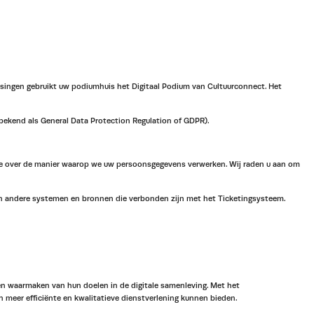
ssingen gebruikt uw podiumhuis het Digitaal Podium van Cultuurconnect. Het
ekend als General Data Protection Regulation of GDPR).
matie over de manier waarop we uw persoonsgegevens verwerken. Wij raden u aan om
van andere systemen en bronnen die verbonden zijn met het Ticketingsysteem.
en waarmaken van hun doelen in de digitale samenleving. Met het
 meer efficiënte en kwalitatieve dienstverlening kunnen bieden.