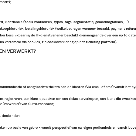
eëert);
d, klantlabels (zoals voorkeuren, types, tags, segmentatie, geodemografisch, …)
ankoophistoriek, betalingshistoriek (welke bedragen wanneer betaald, payment refer
r beschikbaar is; de IT-dienstverlener beschikt dienaangaande over een up to date P
 verzameld via cookies, zie cookieverklaring op het ticketing platform).
EN VERWERKT?
ommunicatie of aangekochte tickets aan de klanten (via email of sms) vanuit het s
t registreren, een klant opzoeken om een ticket te verkopen, een klant die twee k
 (verwerker) van Cultuurconnect;
it doeleinden
eken op basis van gebruik vanuit perspectief van uw eigen podiumhuis en vanuit bove