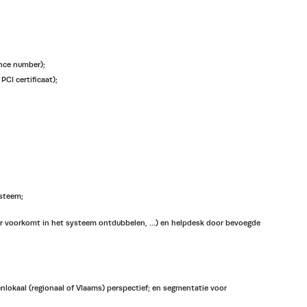
ence number);
CI certificaat);
ysteem;
eer voorkomt in het systeem ontdubbelen, …) en helpdesk door bevoegde
nlokaal (regionaal of Vlaams) perspectief; en segmentatie voor