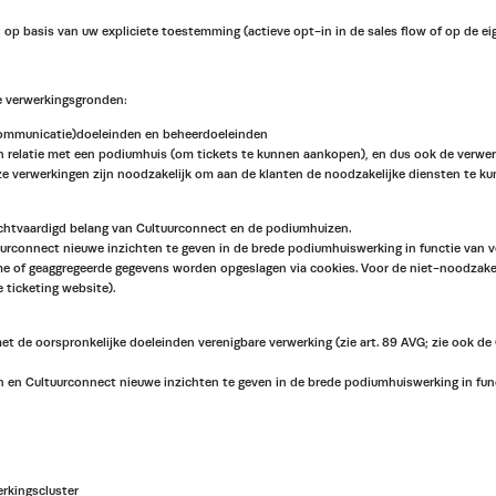
 op basis van uw expliciete toestemming (actieve opt-in in de sales flow of op de e
e verwerkingsgronden:
 (communicatie)doeleinden en beheerdoeleinden
relatie met een podiumhuis (om tickets te kunnen aankopen), en dus ook de verwerk
e verwerkingen zijn noodzakelijk om aan de klanten de noodzakelijke diensten te ku
echtvaardigd belang van Cultuurconnect en de podiumhuizen.
rconnect nieuwe inzichten te geven in de brede podiumhuiswerking in functie van v
me of geaggregeerde gegevens worden opgeslagen via cookies. Voor de niet-noodzakel
e ticketing website).
et de oorspronkelijke doeleinden verenigbare verwerking (zie art. 89 AVG; zie ook d
n en Cultuurconnect nieuwe inzichten te geven in de brede podiumhuiswerking in fun
rkingscluster