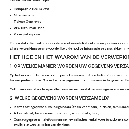
van de cluster “Gent” zijn:
Compagnie Cecilia vzw
Miramiro vzw
Tickets Gent cvba
Vzw Uitbureau Gent
Kopergietery vzw
Een aantal zaken vallen onder de verantwoordelijkheid van uw podiumhuis zelf
zij als verwerkingsverantwoordelijke u de nodige informatie te verstrekken in
HET HOE EN HET WAAROM VAN DE VERWERKI
1. OP WELKE MANIER WORDEN UW GEGEVENS VERZ
Op het moment dat u een online profiel aanmaakt of een ticket koopt worden 
tussen podiumhuizen”) hoeft u deze gegevens niet nogmaals in te geven en ka
Ook in een aantal andere gevallen worden een aantal persoonsgegevens verzam
2. WELKE GEGEVENS WORDEN VERZAMELD?
Identificatiegegevens: volledige naam (zoals voornaam, initialen, familienaam,
Adres: straat, huisnummer, postcode, woonplaats, land;
Contactgegevens: telefoonnummer, e-mailadres, enkel voor functionele co
expliciete toestemming van de klant;