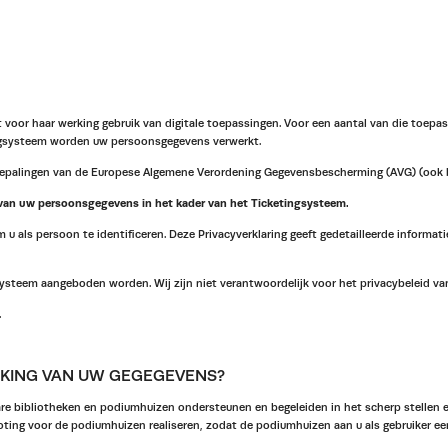
voor haar werking gebruik van digitale toepassingen. Voor een aantal van die toepa
ingsysteem worden uw persoonsgegevens verwerkt.
bepalingen van de Europese Algemene Verordening Gegevensbescherming (AVG) (ook b
 van uw persoonsgegevens in het kader van het Ticketingsysteem.
m u als persoon te identificeren. Deze Privacyverklaring geeft gedetailleerde infor
gsysteem aangeboden worden. Wij zijn niet verantwoordelijk voor het privacybeleid 
.
RKING VAN UW GEGEGEVENS?
are bibliotheken en podiumhuizen ondersteunen en begeleiden in het scherp stellen 
ing voor de podiumhuizen realiseren, zodat de podiumhuizen aan u als gebruiker een