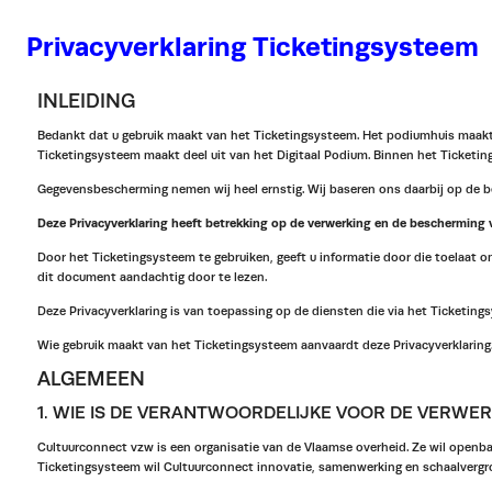
Privacyverklaring Ticketingsysteem
INLEIDING
Bedankt dat u gebruik maakt van het Ticketingsysteem. Het podiumhuis maakt 
Ticketingsysteem maakt deel uit van het Digitaal Podium. Binnen het Ticket
Gegevensbescherming nemen wij heel ernstig. Wij baseren ons daarbij op de 
Deze Privacyverklaring heeft betrekking op de verwerking en de bescherming
Door het Ticketingsysteem te gebruiken, geeft u informatie door die toelaat o
dit document aandachtig door te lezen.
Deze Privacyverklaring is van toepassing op de diensten die via het Ticketin
Wie gebruik maakt van het Ticketingsysteem aanvaardt deze Privacyverklaring
ALGEMEEN
1. WIE IS DE VERANTWOORDELIJKE VOOR DE VERWE
Cultuurconnect vzw is een organisatie van de Vlaamse overheid. Ze wil openb
Ticketingsysteem wil Cultuurconnect innovatie, samenwerking en schaalvergrot