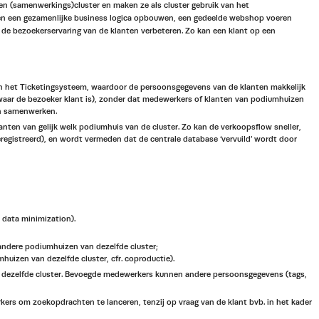
n (samenwerkings)cluster en maken ze als cluster gebruik van het
men een gezamenlijke business logica opbouwen, een gedeelde webshop voeren
 de bezoekerservaring van de klanten verbeteren. Zo kan een klant op een
 in het Ticketingsysteem, waardoor de persoonsgegevens van de klanten makkelijk
 waar de bezoeker klant is), zonder dat medewerkers of klanten van podiumhuizen
an samenwerken.
ten van gelijk welk podiumhuis van de cluster. Zo kan de verkoopsflow sneller,
registreerd), en wordt vermeden dat de centrale database ‘vervuild’ wordt door
 data minimization).
ndere podiumhuizen van dezelfde cluster;
uizen van dezelfde cluster, cfr. coproductie).
 dezelfde cluster. Bevoegde medewerkers kunnen andere persoonsgegevens (tags,
s om zoekopdrachten te lanceren, tenzij op vraag van de klant bvb. in het kader