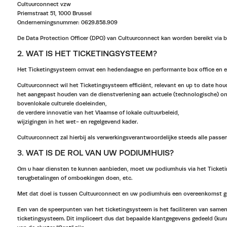
Cultuurconnect vzw
Priemstraat 51, 1000 Brussel
Ondernemingsnummer: 0629.858.909
De Data Protection Officer (DPO) van Cultuurconnect kan worden bereikt via bo
2. WAT IS HET TICKETINGSYSTEEM?
Het Ticketingsysteem omvat een hedendaagse en performante box office en ee
Cultuurconnect wil het Ticketingsysteem efficiënt, relevant en up to date h
het aangepast houden van de dienstverlening aan actuele (technologische) o
bovenlokale culturele doeleinden,
de verdere innovatie van het Vlaamse of lokale cultuurbeleid,
wijzigingen in het wet- en regelgevend kader.
Cultuurconnect zal hierbij als verwerkingsverantwoordelijke steeds alle pa
3. WAT IS DE ROL VAN UW PODIUMHUIS?
Om u haar diensten te kunnen aanbieden, moet uw podiumhuis via het Ticketings
terugbetalingen of omboekingen doen, etc.
Met dat doel is tussen Cultuurconnect en uw podiumhuis een overeenkomst ges
Een van de speerpunten van het ticketingsysteem is het faciliteren van same
ticketingsysteem. Dit impliceert dus dat bepaalde klantgegevens gedeeld (k