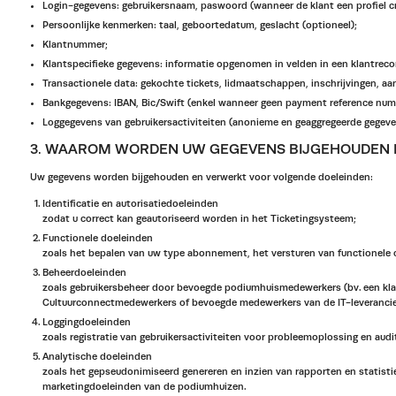
Login-gegevens: gebruikersnaam, paswoord (wanneer de klant een profiel cr
Persoonlijke kenmerken: taal, geboortedatum, geslacht (optioneel);
Klantnummer;
Klantspecifieke gegevens: informatie opgenomen in velden in een klantrecor
Transactionele data: gekochte tickets, lidmaatschappen, inschrijvingen, a
Bankgegevens: IBAN, Bic/Swift (enkel wanneer geen payment reference numbe
Loggegevens van gebruikersactiviteiten (anonieme en geaggregeerde gegevens
3. WAAROM WORDEN UW GEGEVENS BIJGEHOUDEN 
Uw gegevens worden bijgehouden en verwerkt voor volgende doeleinden:
Identificatie en autorisatiedoeleinden
zodat u correct kan geautoriseerd worden in het Ticketingsysteem;
Functionele doeleinden
zoals het bepalen van uw type abonnement, het versturen van functionele c
Beheerdoeleinden
zoals gebruikersbeheer door bevoegde podiumhuismedewerkers (bv. een klan
Cultuurconnectmedewerkers of bevoegde medewerkers van de IT-leverancier
Loggingdoeleinden
zoals registratie van gebruikersactiviteiten voor probleemoplossing en aud
Analytische doeleinden
zoals het gepseudonimiseerd genereren en inzien van rapporten en statisti
marketingdoeleinden van de podiumhuizen.