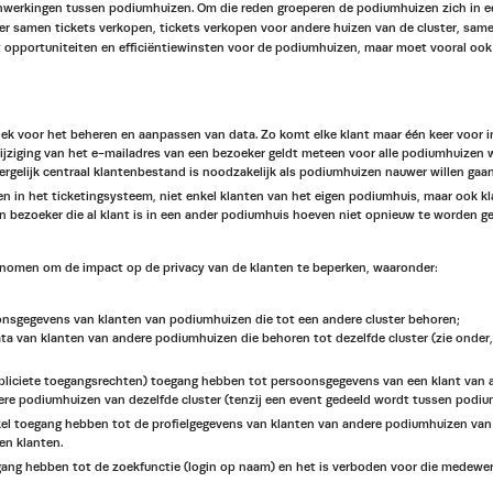
nwerkingen tussen podiumhuizen. Om die reden groeperen de podiumhuizen zich in ee
er samen tickets verkopen, tickets verkopen voor andere huizen van de cluster, sa
at opportuniteiten en efficiëntiewinsten voor de podiumhuizen, maar moet vooral ook
 plek voor het beheren en aanpassen van data. Zo komt elke klant maar één keer voor
wijziging van het e-mailadres van een bezoeker geldt meteen voor alle podiumhuizen
dergelijk centraal klantenbestand is noodzakelijk als podiumhuizen nauwer willen ga
n het ticketingsysteem, niet enkel klanten van het eigen podiumhuis, maar ook klan
en bezoeker die al klant is in een ander podiumhuis hoeven niet opnieuw te worden ge
genomen om de impact op de privacy van de klanten te beperken, waaronder:
nsgegevens van klanten van podiumhuizen die tot een andere cluster behoren;
a van klanten van andere podiumhuizen die behoren tot dezelfde cluster (zie onder,
pliciete toegangsrechten) toegang hebben tot persoonsgegevens van een klant van a
re podiumhuizen van dezelfde cluster (tenzij een event gedeeld wordt tussen podiumh
l toegang hebben tot de profielgegevens van klanten van andere podiumhuizen van
en klanten.
 hebben tot de zoekfunctie (login op naam) en het is verboden voor die medewerker