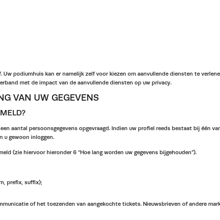
. Uw podiumhuis kan er namelijk zelf voor kiezen om aanvullende diensten te verlenen
 verband met de impact van de aanvullende diensten op uw privacy.
NG VAN UW GEGEVENS
AMELD?
een aantal persoonsgegevens opgevraagd. Indien uw profiel reeds bestaat bij één va
n u gewoon inloggen.
eld (zie hiervoor hieronder 6 “Hoe lang worden uw gegevens bijgehouden”).
 prefix, suffix);
mmunicatie of het toezenden van aangekochte tickets. Nieuwsbrieven of andere mar