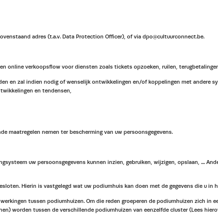
venstaand adres (t.a.v. Data Protection Officer), of via dpo@cultuurconnect.be.
n online verkoopsflow voor diensten zoals tickets opzoeken, ruilen, terugbetaling
ouden en zal indien nodig of wenselijk ontwikkelingen en/of koppelingen met andere 
ntwikkelingen en tendensen,
ssende maatregelen nemen ter bescherming van uw persoonsgegevens.
ysteem uw persoonsgegevens kunnen inzien, gebruiken, wijzigen, opslaan, .... Anders 
loten. Hierin is vastgelegd wat uw podiumhuis kan doen met de gegevens die u in h
nwerkingen tussen podiumhuizen. Om die reden groeperen de podiumhuizen zich in ee
unnen) worden tussen de verschillende podiumhuizen van eenzelfde cluster (Lees hi