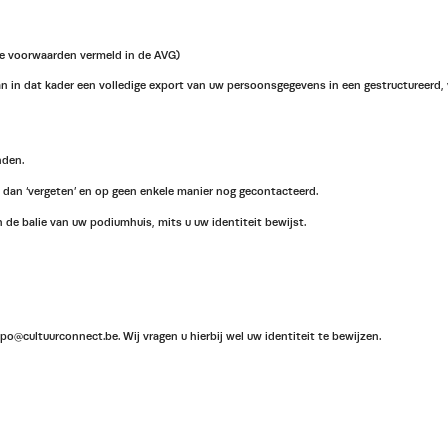
de voorwaarden vermeld in de AVG)
 u kan in dat kader een volledige export van uw persoonsgegevens in een gestructureerd
nden.
t dan ‘vergeten’ en op geen enkele manier nog gecontacteerd.
 de balie van uw podiumhuis, mits u uw identiteit bewijst.
@cultuurconnect.be. Wij vragen u hierbij wel uw identiteit te bewijzen.