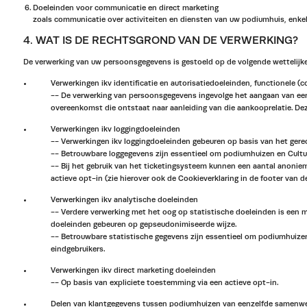
Doeleinden voor communicatie en direct marketing
zoals communicatie over activiteiten en diensten van uw podiumhuis, enkel
4. WAT IS DE RECHTSGROND VAN DE VERWERKING?
De verwerking van uw persoonsgegevens is gestoeld op de volgende wettelijk
Verwerkingen ikv identificatie en autorisatiedoeleinden, functionele
-- De verwerking van persoonsgegevens ingevolge het aangaan van een 
overeenkomst die ontstaat naar aanleiding van die aankooprelatie. Dez
Verwerkingen ikv loggingdoeleinden
-- Verwerkingen ikv loggingdoeleinden gebeuren op basis van het ger
-- Betrouwbare loggegevens zijn essentieel om podiumhuizen en Cultuu
-- Bij het gebruik van het ticketingsysteem kunnen een aantal anonie
actieve opt-in (zie hierover ook de Cookieverklaring in de footer van d
Verwerkingen ikv analytische doeleinden
-- Verdere verwerking met het oog op statistische doeleinden is een m
doeleinden gebeuren op gepseudonimiseerde wijze.
-- Betrouwbare statistische gegevens zijn essentieel om podiumhuize
eindgebruikers.
Verwerkingen ikv direct marketing doeleinden
-- Op basis van expliciete toestemming via een actieve opt-in.
Delen van klantgegevens tussen podiumhuizen van eenzelfde samenwe