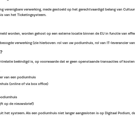
ing verenigbare verwerking, mede gestoeld op het gerechtvaardigd belang van Cultuur
s van het Ticketingsysteem.
meld worden, worden gehost op een externe locatie binnen de EU in functie van effec
beoogde verwerking (zie hierboven: rol van uw podiumhuis, rol van IT-leverancier v
?
relatie beëindigd is, op voorwaarde dat er geen openstaande transacties of kosten z
s
ker van een podiumhuis
uis (online of via box office)
 podiumhuis
ft op de nieuwsbrief)
t het systeem. Als een podiumhuis niet langer aangesloten is op Digitaal Podium, d