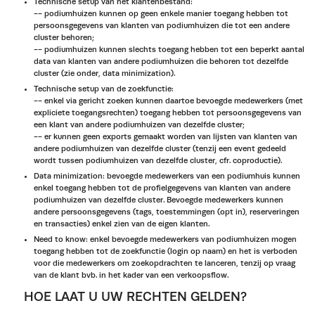
Technische setup van het klantenbestand:
-- podiumhuizen kunnen op geen enkele manier toegang hebben tot
persoonsgegevens van klanten van podiumhuizen die tot een andere
cluster behoren;
-- podiumhuizen kunnen slechts toegang hebben tot een beperkt aantal
data van klanten van andere podiumhuizen die behoren tot dezelfde
cluster (zie onder, data minimization).
Technische setup van de zoekfunctie:
-- enkel via gericht zoeken kunnen daartoe bevoegde medewerkers (met
expliciete toegangsrechten) toegang hebben tot persoonsgegevens van
een klant van andere podiumhuizen van dezelfde cluster;
-- er kunnen geen exports gemaakt worden van lijsten van klanten van
andere podiumhuizen van dezelfde cluster (tenzij een event gedeeld
wordt tussen podiumhuizen van dezelfde cluster, cfr. coproductie).
Data minimization: bevoegde medewerkers van een podiumhuis kunnen
enkel toegang hebben tot de profielgegevens van klanten van andere
podiumhuizen van dezelfde cluster. Bevoegde medewerkers kunnen
andere persoonsgegevens (tags, toestemmingen (opt in), reserveringen
en transacties) enkel zien van de eigen klanten.
Need to know: enkel bevoegde medewerkers van podiumhuizen mogen
toegang hebben tot de zoekfunctie (login op naam) en het is verboden
voor die medewerkers om zoekopdrachten te lanceren, tenzij op vraag
van de klant bvb. in het kader van een verkoopsflow.
HOE LAAT U UW RECHTEN GELDEN?