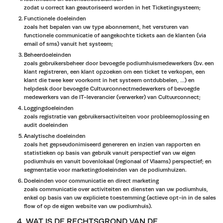
zodat u correct kan geautoriseerd worden in het Ticketingsysteem;
Functionele doeleinden
zoals het bepalen van uw type abonnement, het versturen van
functionele communicatie of aangekochte tickets aan de klanten (via
email of sms) vanuit het systeem;
Beheerdoeleinden
zoals gebruikersbeheer door bevoegde podiumhuismedewerkers (bv. een
klant registreren, een klant opzoeken om een ticket te verkopen, een
klant die twee keer voorkomt in het systeem ontdubbelen, …) en
helpdesk door bevoegde Cultuurconnectmedewerkers of bevoegde
medewerkers van de IT-leverancier (verwerker) van Cultuurconnect;
Loggingdoeleinden
zoals registratie van gebruikersactiviteiten voor probleemoplossing en
audit doeleinden
Analytische doeleinden
zoals het gepseudonimiseerd genereren en inzien van rapporten en
statistieken op basis van gebruik vanuit perspectief van uw eigen
podiumhuis en vanuit bovenlokaal (regionaal of Vlaams) perspectief; en
segmentatie voor marketingdoeleinden van de podiumhuizen.
Doeleinden voor communicatie en direct marketing
zoals communicatie over activiteiten en diensten van uw podiumhuis,
enkel op basis van uw expliciete toestemming (actieve opt-in in de sales
flow of op de eigen website van uw podiumhuis).
4. WAT IS DE RECHTSGROND VAN DE