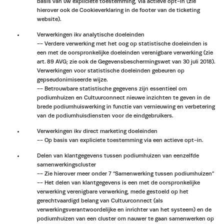
basis van uw expliciete toestemming, via actieve opt-in (zie
hierover ook de Cookieverklaring in de footer van de ticketing
website).
Verwerkingen ikv analytische doeleinden
-- Verdere verwerking met het oog op statistische doeleinden is
een met de oorspronkelijke doeleinden verenigbare verwerking (zie
art. 89 AVG; zie ook de Gegevensbeschermingswet van 30 juli 2018).
Verwerkingen voor statistische doeleinden gebeuren op
gepseudonimiseerde wijze.
-- Betrouwbare statistische gegevens zijn essentieel om
podiumhuizen en Cultuurconnect nieuwe inzichten te geven in de
brede podiumhuiswerking in functie van vernieuwing en verbetering
van de podiumhuisdiensten voor de eindgebruikers.
Verwerkingen ikv direct marketing doeleinden
-- Op basis van expliciete toestemming via een actieve opt-in.
Delen van klantgegevens tussen podiumhuizen van eenzelfde
samenwerkingscluster
-- Zie hierover meer onder 7 “Samenwerking tussen podiumhuizen”
-- Het delen van klantgegevens is een met de oorspronkelijke
verwerking verenigbare verwerking, mede gestoeld op het
gerechtvaardigd belang van Cultuurconnect (als
verwerkingsverantwoordelijke en inrichter van het systeem) en de
podiumhuizen van een cluster om nauwer te gaan samenwerken op