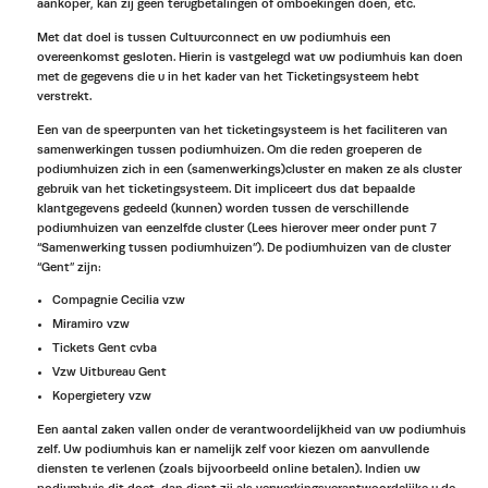
aankoper, kan zij geen terugbetalingen of omboekingen doen, etc.
Met dat doel is tussen Cultuurconnect en uw podiumhuis een
overeenkomst gesloten. Hierin is vastgelegd wat uw podiumhuis kan doen
met de gegevens die u in het kader van het Ticketingsysteem hebt
verstrekt.
Een van de speerpunten van het ticketingsysteem is het faciliteren van
samenwerkingen tussen podiumhuizen. Om die reden groeperen de
podiumhuizen zich in een (samenwerkings)cluster en maken ze als cluster
gebruik van het ticketingsysteem. Dit impliceert dus dat bepaalde
klantgegevens gedeeld (kunnen) worden tussen de verschillende
podiumhuizen van eenzelfde cluster (Lees hierover meer onder punt 7
“Samenwerking tussen podiumhuizen”). De podiumhuizen van de cluster
“Gent” zijn:
Compagnie Cecilia vzw
Miramiro vzw
Tickets Gent cvba
Vzw Uitbureau Gent
Kopergietery vzw
Een aantal zaken vallen onder de verantwoordelijkheid van uw podiumhuis
zelf. Uw podiumhuis kan er namelijk zelf voor kiezen om aanvullende
diensten te verlenen (zoals bijvoorbeeld online betalen). Indien uw