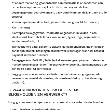
of andere marketing-georiënteerde communicatie is onderworpen aan
een actieve opt-in met expliciete toestemming van de klant;
Login-gegevens: gebruikersnaam, paswoord (wanneer de klant een profiel
creëert);
Persoonlijke kenmerken: taal, geboortedatum, geslacht (optioneel);
Klantnummer;
Klantspecifieke gegevens: informatie opgenomen in velden in een
klantrecord, klantlabels (zoals voorkeuren, types, tags, segmentatie,
geodemografisch, …)
Transactionele data: gekochte tickets, lidmaatschappen, inschrijvingen,
aankoophistoriek, betalingshistoriek (welke bedragen wanneer betaald,
payment reference number);
Bankgegevens: IBAN, Bic/Swift (enkel wanneer geen payment reference
number beschikbaar is; de IT-dienstverlener beschikt dienaangaande over
een up to date PCI certificaat);
Loggegevens van gebruikersactiviteiten (anonieme en geaggregeerde
gegevens verzameld via cookies, zie cookieverklaring op het ticketing
platform).
3. WAAROM WORDEN UW GEGEVENS
BIJGEHOUDEN EN VERWERKT?
Uw gegevens worden bijgehouden en verwerkt voor volgende doeleinden:
Identificatie en autorisatiedoeleinden