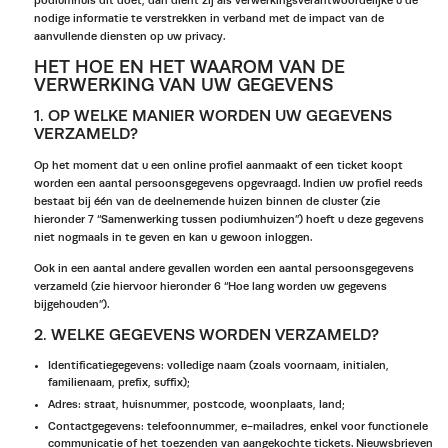
podiumhuis dit doet, dan dient zij als verwerkingsverantwoordelijke u de
nodige informatie te verstrekken in verband met de impact van de
aanvullende diensten op uw privacy.
HET HOE EN HET WAAROM VAN DE
VERWERKING VAN UW GEGEVENS
1. OP WELKE MANIER WORDEN UW GEGEVENS
VERZAMELD?
Op het moment dat u een online profiel aanmaakt of een ticket koopt
worden een aantal persoonsgegevens opgevraagd. Indien uw profiel reeds
bestaat bij één van de deelnemende huizen binnen de cluster (zie
hieronder 7 “Samenwerking tussen podiumhuizen”) hoeft u deze gegevens
niet nogmaals in te geven en kan u gewoon inloggen.
Ook in een aantal andere gevallen worden een aantal persoonsgegevens
verzameld (zie hiervoor hieronder 6 “Hoe lang worden uw gegevens
bijgehouden”).
2. WELKE GEGEVENS WORDEN VERZAMELD?
Identificatiegegevens: volledige naam (zoals voornaam, initialen,
familienaam, prefix, suffix);
Adres: straat, huisnummer, postcode, woonplaats, land;
Contactgegevens: telefoonnummer, e-mailadres, enkel voor functionele
communicatie of het toezenden van aangekochte tickets. Nieuwsbrieven