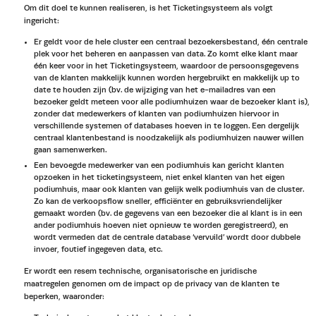
Om dit doel te kunnen realiseren, is het Ticketingsysteem als volgt
ingericht:
Er geldt voor de hele cluster een centraal bezoekersbestand, één centrale
plek voor het beheren en aanpassen van data. Zo komt elke klant maar
één keer voor in het Ticketingsysteem, waardoor de persoonsgegevens
van de klanten makkelijk kunnen worden hergebruikt en makkelijk up to
date te houden zijn (bv. de wijziging van het e-mailadres van een
bezoeker geldt meteen voor alle podiumhuizen waar de bezoeker klant is),
zonder dat medewerkers of klanten van podiumhuizen hiervoor in
verschillende systemen of databases hoeven in te loggen. Een dergelijk
centraal klantenbestand is noodzakelijk als podiumhuizen nauwer willen
gaan samenwerken.
Een bevoegde medewerker van een podiumhuis kan gericht klanten
opzoeken in het ticketingsysteem, niet enkel klanten van het eigen
podiumhuis, maar ook klanten van gelijk welk podiumhuis van de cluster.
Zo kan de verkoopsflow sneller, efficiënter en gebruiksvriendelijker
gemaakt worden (bv. de gegevens van een bezoeker die al klant is in een
ander podiumhuis hoeven niet opnieuw te worden geregistreerd), en
wordt vermeden dat de centrale database ‘vervuild’ wordt door dubbele
invoer, foutief ingegeven data, etc.
Er wordt een resem technische, organisatorische en juridische
maatregelen genomen om de impact op de privacy van de klanten te
beperken, waaronder: