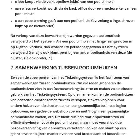
u iets koopt via de verkoopsflow (skin) van een podiumhuis
aan u iets verkocht wordt via de back office door een medewerker van een
podiumhuis
u een toestemming geeft aan een podiumhuis (bv. zolang u ingeschreven
blijft op de nieuwsbrief)
Na verloop van deze bewaartermijn worden gegevens automatisch
verwijderd uit het systeem. Als een podiumhuis niet langer aangesloten is
op Digitaal Podium, dan worden uw persoonsgegevens uit het systeem
verwijderd (tenzij u ook klant bent bij een ander podiumhuis van dezelfde
cluster, zie ook onder, 7 ).
7. SAMENWERKING TUSSEN PODIUMHUIZEN
Een van de speerpunten van het Ticketingsysteem is het faciliteren van
samenwerkingen tussen podiumhuizen. Om die reden groeperen de
podiumhuizen zich in een (samenwerkings)cluster en maken ze als cluster
gebruik van het Ticketingsysteem. Op die manier kunnen de podiumhuizen
van eenzelfde cluster samen tickets verkopen, tickets verkopen voor
andere huizen van de cluster, samen een gezamenlijke business logica
opbouwen, een gedeelde webshop voeren met 1 login, een gezamenlijke
communicatie voeren, etc. Dit biedt dus heel wat opportuniteiten en
efficiëntiewinsten voor de podiumhuizen, maar moet vooral ook de
bezoekerservaring van de klanten verbeteren. Zo kan een klant op een
gebruiksvriendelijkere manier over een veel breder aanbod beschikken.