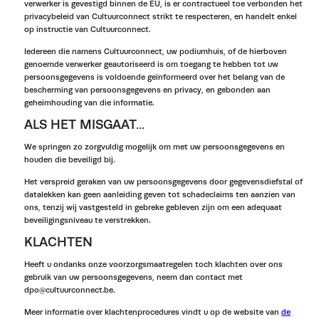
verwerker is gevestigd binnen de EU, is er contractueel toe verbonden het
privacybeleid van Cultuurconnect strikt te respecteren, en handelt enkel
op instructie van Cultuurconnect.
Iedereen die namens Cultuurconnect, uw podiumhuis, of de hierboven
genoemde verwerker geautoriseerd is om toegang te hebben tot uw
persoonsgegevens is voldoende geïnformeerd over het belang van de
bescherming van persoonsgegevens en privacy, en gebonden aan
geheimhouding van die informatie.
ALS HET MISGAAT...
We springen zo zorgvuldig mogelijk om met uw persoonsgegevens en
houden die beveiligd bij.
Het verspreid geraken van uw persoonsgegevens door gegevensdiefstal of
datalekken kan geen aanleiding geven tot schadeclaims ten aanzien van
ons, tenzij wij vastgesteld in gebreke gebleven zijn om een adequaat
beveiligingsniveau te verstrekken.
KLACHTEN
Heeft u ondanks onze voorzorgsmaatregelen toch klachten over ons
gebruik van uw persoonsgegevens, neem dan contact met
dpo@cultuurconnect.be.
Meer informatie over klachtenprocedures vindt u op de website van
de