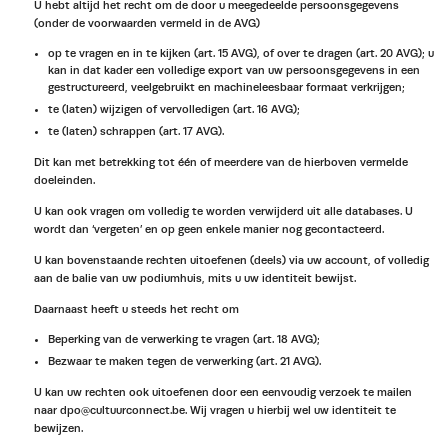
U hebt altijd het recht om de door u meegedeelde persoonsgegevens
(onder de voorwaarden vermeld in de AVG)
op te vragen en in te kijken (art. 15 AVG), of over te dragen (art. 20 AVG); u
kan in dat kader een volledige export van uw persoonsgegevens in een
gestructureerd, veelgebruikt en machineleesbaar formaat verkrijgen;
te (laten) wijzigen of vervolledigen (art. 16 AVG);
te (laten) schrappen (art. 17 AVG).
Dit kan met betrekking tot één of meerdere van de hierboven vermelde
doeleinden.
U kan ook vragen om volledig te worden verwijderd uit alle databases. U
wordt dan ‘vergeten’ en op geen enkele manier nog gecontacteerd.
U kan bovenstaande rechten uitoefenen (deels) via uw account, of volledig
aan de balie van uw podiumhuis, mits u uw identiteit bewijst.
Daarnaast heeft u steeds het recht om
Beperking van de verwerking te vragen (art. 18 AVG);
Bezwaar te maken tegen de verwerking (art. 21 AVG).
U kan uw rechten ook uitoefenen door een eenvoudig verzoek te mailen
naar dpo@cultuurconnect.be. Wij vragen u hierbij wel uw identiteit te
bewijzen.