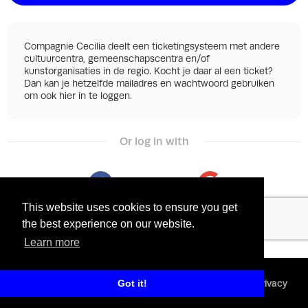
Compagnie Cecilia deelt een ticketingsysteem met andere
cultuurcentra, gemeenschapscentra en/of
kunstorganisaties in de regio. Kocht je daar al een ticket?
Dan kan je hetzelfde mailadres en wachtwoord gebruiken
om ook hier in te loggen.
Or log in with
Facebook
Google
This website uses cookies to ensure you get
the best experience on our website.
Learn more
©
2026 - Powered by
Tixly
Terms
Privacy
Got it!